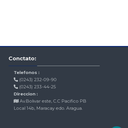
Skip Conctato:
Conctato:
Telefonos :
(0243) 232-09-90
(0243) 233-44-25
Direccion :
Av.Bolivar este, C.C Pacifico PB
Local 14b, Maracay edo. Aragua.