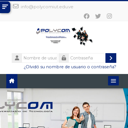
Salta al contenido principal
info@polycomiut.edu.ve
Nombre
de
Acced
Contraseña
¿Olvidó su nombre de usuario o contraseña?
usuario
Español - Internacional ‎(es)‎