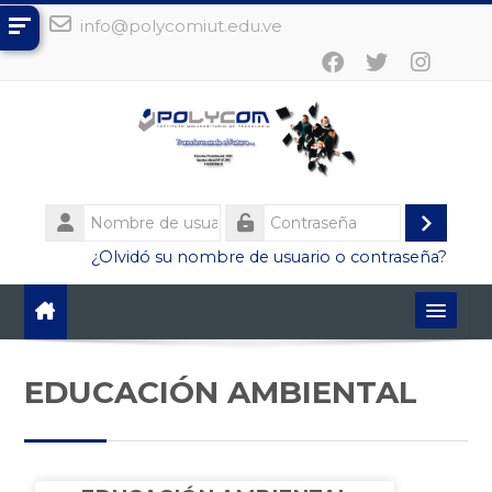
Salta al contenido principal
info@polycomiut.edu.ve
Nombre
de
Acced
Contraseña
¿Olvidó su nombre de usuario o contraseña?
usuario
Español - Internacional ‎(es)‎
EDUCACIÓN AMBIENTAL